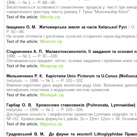
1998. — № 1. — P. 88—90.
Висвітлюються особливості семантичних процесів у тексті при викори
семантичного простору тексту роману Г. Гріна "Монсеньйор Кіхот".
Text of the article:
98kivtip.zip
Іващенко О. М. Житомирська земля за часів Київської Русі
/ О.
P. 91—96.
На основі літописів і досягнень сучасної історичної науки відтворена 
Text of the article:
98iomckr.zip
Стадниченко А. П. Малакотоксикологія, її завдання та основні
1998. — № 1. — P. 97—100.
Обговорюються предмет, об’єкт, основні завдання і проблеми нової гал
Text of the article:
98sapzop.zip
Мельниченко Р. К. Каріотипи Unio Pictorum та U.Conus (Mollusca,
Instytutu. — 1998. — № 1. — P. 101—102.
Вивчено каріотипи двох видів молюсків роду Unio. Визначено диплої
метафазних пластинок з модальним числом хромосом.
Text of the article:
98mrkpuk.zip
Гарбар О. В. Хромосоми ставковиків (Pulmonata, Lymnaeidae) 
Instytutu. — 1998. — № 1. — P. 103—104.
Дослiджено кiлькiсть i морфологiю хромосом Lymnaea stagnalis та 
NF=52. Хромосомна формула L.patula: 2n = 22m+ 12sm = 34. Основне
Text of the article:
98govlcp.zip
Градовський В. М. До фауни та екології Lithoglyphidae Право