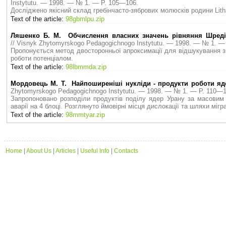
Instytutu. — 1998. — № 1. — P. 105—106.
Досліджено якісний склад гребінчасто-зябрових молюсків родини Litha
Text of the article:
98gbmlpu.zip
Ляшенко Б. М. Обчислення власних значень рівняння Шредін
// Visnyk Zhytomyrskogo Pedagogichnogo Instytutu. — 1998. — № 1. —
Пропонується метод двосторонньої апроксимації для відшукування з 
роботи потенціалом.
Text of the article:
98lbmmda.zip
Мордовець М. Т. Найпоширеніші нукліди - продукти роботи яде
Zhytomyrskogo Pedagogichnogo Instytutu. — 1998. — № 1. — P. 110—1
Запропоновано розподіли продуктів поділу ядер Урану за масовим
аварії на 4 блоці. Розглянуто ймовірні місця дислокації та шляхи міграц
Text of the article:
98mmtyar.zip
Home
|
About Us
|
Articles
|
Useful Info
|
Contacts