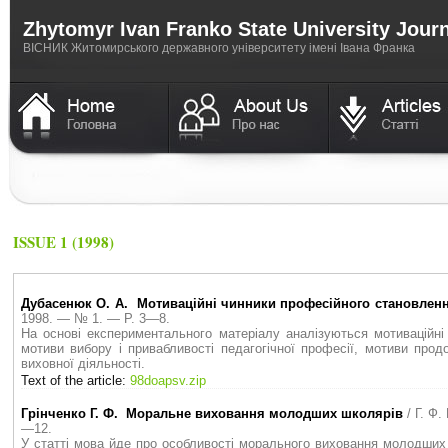
Zhytomyr Ivan Franko State University Jour
ВICНИК Житомирського державного університету імені Івана Франка
ISSUE 1 (1998)
Дубасенюк О. А. Мотиваційні чинники професійного становлен
1998. — № 1. — P. 3—8.
На основі експериментального матеріалу аналізуються мотиваційні
мотиви вибору і привабливості педагогічної професії, мотиви продо
виховної діяльності.
Text of the article:
98doapsv.zip
Грінченко Г. Ф. Моральне виховання молодших школярів
/ Г. Ф
—12.
У статті мова йде про особливості морального виховання молодших