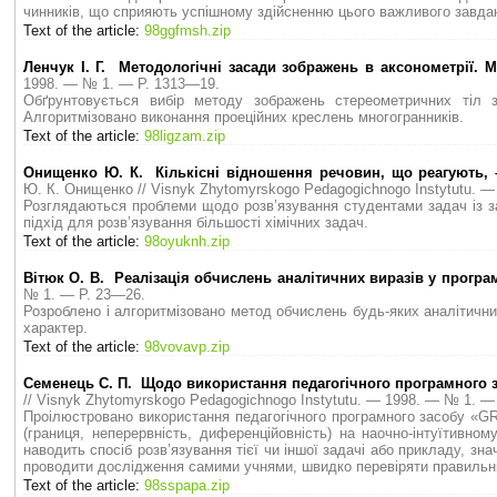
чинників, що сприяють успішному здійсненню цього важливого завдан
Text of the article:
98ggfmsh.zip
Ленчук І. Г. Методологічні засади зображень в аксонометрії. 
1998. — № 1. — P. 1313—19.
Обґрунтовується вибір методу зображень стереометричних тіл з
Алгоритмізовано виконання проеційних креслень многогранників.
Text of the article:
98ligzam.zip
Онищенко Ю. К. Кількісні відношення речовин, що реагують, – 
Ю. К. Онищенко // Visnyk Zhytomyrskogo Pedagogichnogo Instytutu. 
Розглядаються проблеми щодо розв’язування студентами задач із за
підхід для розв’язування більшості хімічних задач.
Text of the article:
98oyuknh.zip
Вітюк О. В. Реалізація обчислень аналітичних виразів у програ
№ 1. — P. 23—26.
Розроблено і алгоритмізовано метод обчислень будь-яких аналітичн
характер.
Text of the article:
98vovavp.zip
Семенець С. П. Щодо використання педагогічного програмного за
// Visnyk Zhytomyrskogo Pedagogichnogo Instytutu. — 1998. — № 1. —
Проілюстровано використання педагогічного програмного засобу «G
(границя, неперервність, диференційовність) на наочно-інтуїтивно
наводить спосіб розв’язування тієї чи іншої задачі або прикладу, з
проводити дослідження самими учнями, швидко перевіряти правильніс
Text of the article:
98sspapa.zip