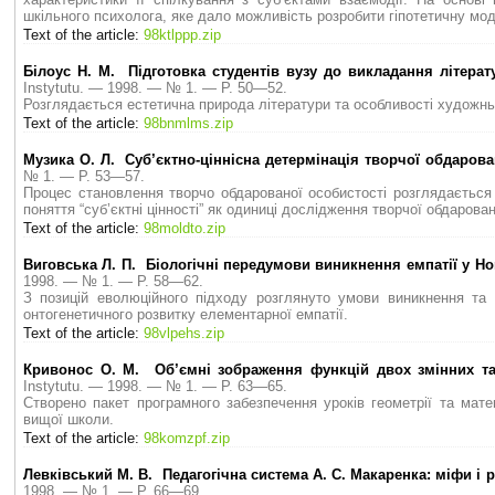
шкільного психолога, яке дало можливість розробити гіпотетичну мод
Text of the article:
98ktlppp.zip
Білоус Н. М. Підготовка студентів вузу до викладання літерат
Instytutu. — 1998. — № 1. — P. 50—52.
Розглядається естетична природа літератури та особливості художньо
Text of the article:
98bnmlms.zip
Музика О. Л. Суб’єктно-ціннісна детермінація творчої обдарова
№ 1. — P. 53—57.
Процес становлення творчо обдарованої особистості розглядається з
поняття “суб’єктні цінності” як одиниці дослідження творчої обдарован
Text of the article:
98moldto.zip
Виговська Л. П. Біологічні передумови виникнення емпатії у H
1998. — № 1. — P. 58—62.
З позицій еволюційного підходу розглянуто умови виникнення та 
онтогенетичного розвитку елементарної емпатії.
Text of the article:
98vlpehs.zip
Кривонос О. М. Об’ємні зображення функцій двох змінних та
Instytutu. — 1998. — № 1. — P. 63—65.
Створено пакет програмного забезпечення уроків геометрії та мате
вищої школи.
Text of the article:
98komzpf.zip
Левківський М. В. Педагогічна система А. С. Макаренка: міфи і 
1998. — № 1. — P. 66—69.