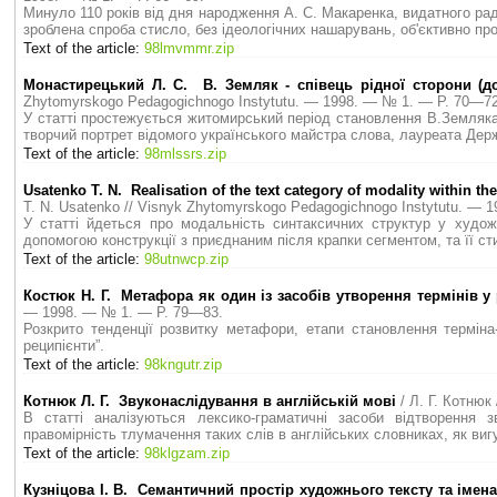
Минуло 110 років від дня народження А. С. Макаренка, видатного рад
зроблена спроба стисло, без ідеологічних нашарувань, об'єктивно про
Text of the article:
98lmvmmr.zip
Монастирецький Л. С. В. Земляк - співець рідної сторони (д
Zhytomyrskogo Pedagogichnogo Instytutu. — 1998. — № 1. — P. 70—72
У статті простежується житомирський період становлення В.Земляка
творчий портрет відомого українського майстра слова, лауреата Держа
Text of the article:
98mlssrs.zip
Usatenko T. N. Realisation of the text category of modality within th
T. N. Usatenko // Visnyk Zhytomyrskogo Pedagogichnogo Instytutu. —
У статті йдеться про модальність синтаксичних структур у худож
допомогою конструкції з приєднаним після крапки сегментом, та її ст
Text of the article:
98utnwcp.zip
Костюк Н. Г. Метафора як один iз засобiв утворення термiнiв у 
— 1998. — № 1. — P. 79—83.
Розкрито тенденції розвитку метафори, етапи становлення термiна
реципієнти”.
Text of the article:
98kngutr.zip
Котнюк Л. Г. Звуконаслідування в англійській мові
/ Л. Г. Котню
В статті аналізуються лексико-граматичні засоби відтворення 
правомірність тлумачення таких слів в англійських словниках, як вигук
Text of the article:
98klgzam.zip
Кузніцова І. В. Семантичний простір художнього тексту та імен