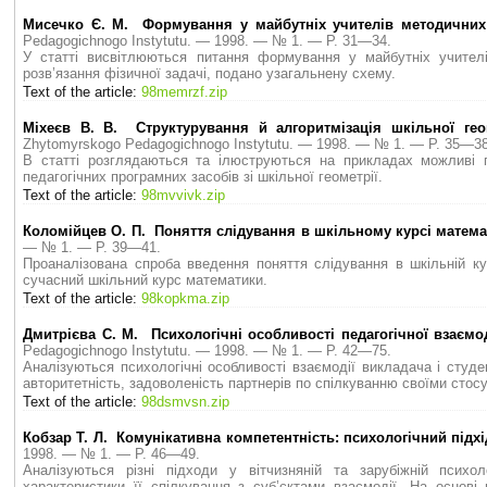
Мисечко Є. М. Формування у майбутніх учителів методичних у
Pedagogichnogo Instytutu. — 1998. — № 1. — P. 31—34.
У статті висвітлюються питання формування у майбутніх учителі
розв’язання фізичної задачі, подано узагальнену схему.
Text of the article:
98memrzf.zip
Міхеєв В. В. Структурування й алгоритмізація шкільної гео
Zhytomyrskogo Pedagogichnogo Instytutu. — 1998. — № 1. — P. 35—38
В статті розглядаються та ілюструються на прикладах можливі п
педагогічних програмних засобів зі шкільної геометрії.
Text of the article:
98mvvivk.zip
Коломійцев О. П. Поняття слідування в шкільному курсі матем
— № 1. — P. 39—41.
Проаналізована спроба введення поняття слідування в шкільній ку
сучасний шкільний курс математики.
Text of the article:
98kopkma.zip
Дмитрієва С. М. Психологічні особливості педагогічної взаємод
Pedagogichnogo Instytutu. — 1998. — № 1. — P. 42—75.
Аналізуються психологічні особливості взаємодії викладача і студен
авторитетність, задоволеність партнерів по спілкуванню своїми стос
Text of the article:
98dsmvsn.zip
Кобзар Т. Л. Комунікативна компетентність: психологічний підх
1998. — № 1. — P. 46—49.
Аналізуються різні підходи у вітчизняній та зарубіжній психол
характеристики її спілкування з суб’єктами взаємодії. На основі