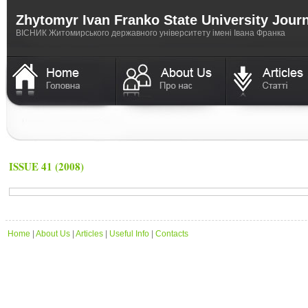
Zhytomyr Ivan Franko State University Jour
ВICНИК Житомирського державного університету імені Івана Франка
ISSUE 41 (2008)
Home
|
About Us
|
Articles
|
Useful Info
|
Contacts