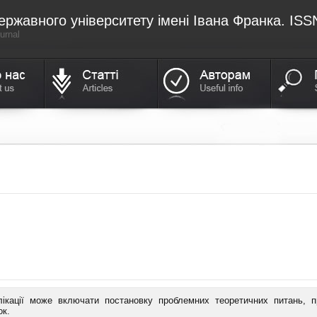
жавного університету імені Івана Франка. ISS
urnal
ікації може включати постановку проблемних теоретичних питань, пр
ок.