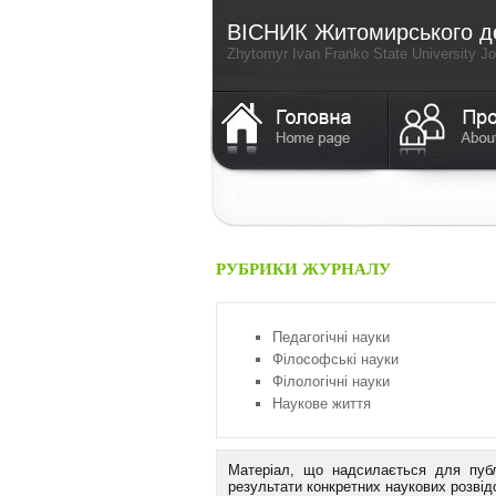
ВICНИК Житомирського дер
Zhytomyr Ivan Franko State University Jo
РУБРИКИ ЖУРНАЛУ
Педагогічні науки
Філософські науки
Філологічні науки
Наукове життя
Матеріал, що надсилається для публ
результати конкретних наукових розвід